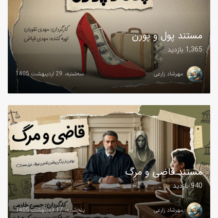
مستند پول و پورن
1,365 بازدید
مهرشاد زارعی
سه‌شنبه، 29 اردیبهشت 1405
مستند قاضی و مرگ
940 بازدید
مهرشاد زارعی
پنج‌شنبه، 17 اردیبهشت 1405